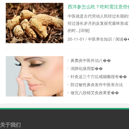
西洋参怎么吃？吃时需注意些
中医就是古代劳动人民经过长期的
经过漫长岁月的反复探究最终形成
的时...
[详细]
20-11-01 /
中医养生知识
/ 阅读�
鼻窦炎中医外治八��
润肺化痰用梨��
针灸这三个穴位戒烟瘾很有��
防过敏性鼻炎发作中医有办法
做完八段锦艾灸效果更��
关于我们