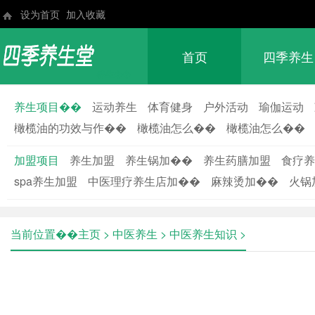
设为首页
加入收藏
首页
四季养生
养生��
养生项目��
运动养生
体育健身
户外活动
瑜伽运动
橄榄油的功效与作��
橄榄油怎么��
橄榄油怎么��
加盟项目
养生加盟
养生锅加��
养生药膳加盟
食疗养
spa养生加盟
中医理疗养生店加��
麻辣烫加��
火锅
当前位置��
主页
>
中医养生
>
中医养生知识
>