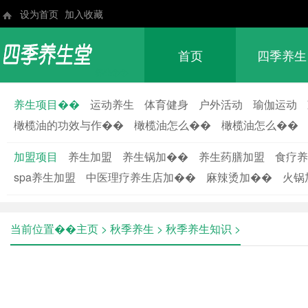
设为首页
加入收藏
首页
四季养生
养生��
养生项目��
运动养生
体育健身
户外活动
瑜伽运动
橄榄油的功效与作��
橄榄油怎么��
橄榄油怎么��
加盟项目
养生加盟
养生锅加��
养生药膳加盟
食疗养
spa养生加盟
中医理疗养生店加��
麻辣烫加��
火锅
当前位置��
主页
>
秋季养生
>
秋季养生知识
>