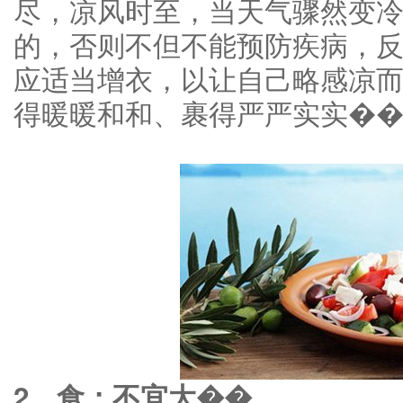
尽，凉风时至，当天气骤然变
的，否则不但不能预防疾病，
应适当增衣，以让自己略感凉
得暖暖和和、裹得严严实实�
2、食：不宜大��