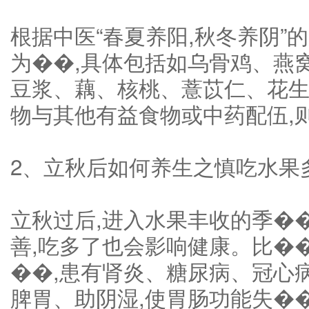
根据中医“春夏养阳,秋冬养阴”
为��,具体包括如乌骨鸡、燕
豆浆、藕、核桃、薏苡仁、花生
物与其他有益食物或中药配伍,
2、立秋后如何养生之慎吃水果
立秋过后,进入水果丰收的季�
善,吃多了也会影响健康。比�
��,患有肾炎、糖尿病、冠心
脾胃、助阴湿,使胃肠功能失��