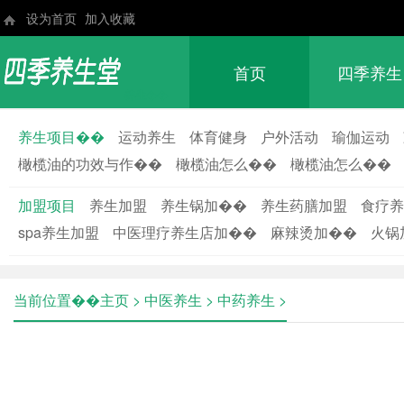
设为首页
加入收藏
首页
四季养生
养生��
养生项目��
运动养生
体育健身
户外活动
瑜伽运动
橄榄油的功效与作��
橄榄油怎么��
橄榄油怎么��
加盟项目
养生加盟
养生锅加��
养生药膳加盟
食疗养
spa养生加盟
中医理疗养生店加��
麻辣烫加��
火锅
当前位置��
主页
>
中医养生
>
中药养生
>