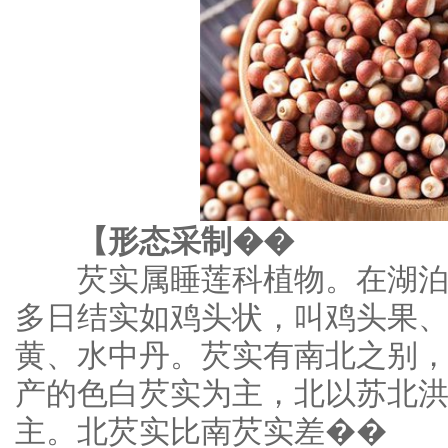
【形态采制��
芡实属睡莲科植物。在湖泊
多日结实如鸡头状，叫鸡头果
黄、水中丹。芡实有南北之别
产的色白芡实为主，北以苏北
主。北芡实比南芡实差��