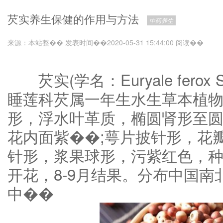
芡实养生保健的作用与方法
中药养生
来源：本站整�� 发表时间��2020-05-31 15:44:00 阅读��
芡实(学名：Euryale ferox Salis
睡莲科芡属一年生水生草本植
形，浮水叶革质，椭圆肾形至
花内面紫��;萼片披针形，花
针形，浆果球形，污紫红色，种
开花，8-9月结果。分布中国
中��