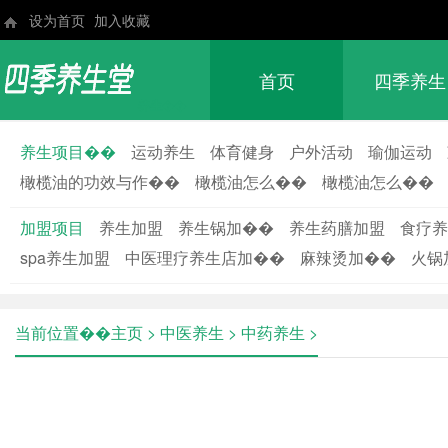
设为首页
加入收藏
首页
四季养生
养生��
养生项目��
运动养生
体育健身
户外活动
瑜伽运动
橄榄油的功效与作��
橄榄油怎么��
橄榄油怎么��
加盟项目
养生加盟
养生锅加��
养生药膳加盟
食疗养
spa养生加盟
中医理疗养生店加��
麻辣烫加��
火锅
当前位置��
主页
>
中医养生
>
中药养生
>